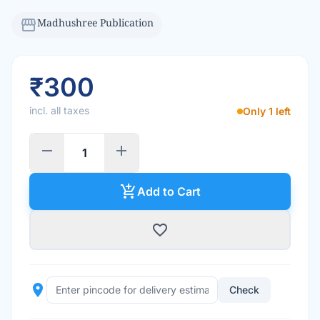
storefront
Madhushree Publication
₹300
incl. all taxes
Only 1 left
remove
add
add_shopping_cart
Add to Cart
favorite_border
place
Check