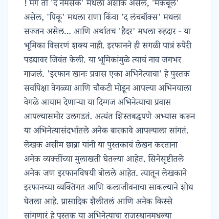
! मग तो 'द नेमसेक' मधला अशोक असेल, 'मकबूल'
असेल, 'पिकू' मधला राणा किंवा 'द लंचबॉक्स' मधला
सज्जन असेल... आणि अर्थातच 'हैदर' मधला रूहदार - या
भूमिका विसरणं शक्य नाही. इरफानने ही सगळी पात्रं रुपेरी
पडद्यावर जिवंत केली. या भूमिकांमुळे त्याचं नाव जगभर
गाजलं. 'इरफान खानः प्रवास एका अभिनेत्याचा' हे पुस्तक
सर्वांपेक्षा वेगळ्या आणि चौकटी मोडून आपल्या अभिनयाला
वेगळे आयाम देणाऱ्या या दिग्गज अभिनेत्याचा प्रवास
आपल्यासमोर उलगडतं. अत्यंत शिस्तबद्धपणे अभ्यास करून
या अभिनेत्यासंदर्भातले अनेक बारकावे आपल्याला सांगतं.
लेखक असीम छाब्रा यांनी या पुस्तकाचं लेखन करताना
अनेक व्यक्तींच्या मुलाखती घेतल्या आहेत. सिनेसृष्टीतले
अनेक जण इरफानविषयी बोलले आहेत. त्यातून लेखकाने
इरफानच्या व्यक्तिगत आणि कलाजीवनाचा साकल्याने शोध
घेतला आहे. प्रासादिक शैलीतलं आणि अनेक किस्से
सांगणारं हे पुस्तक या अभिनेत्याचा राजस्थानमधल्या