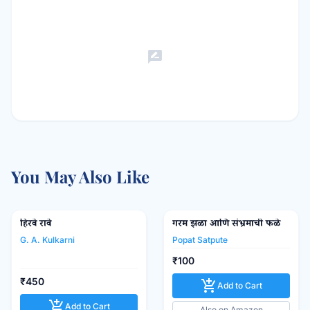
rate_review
You May Also Like
हिरवे रावे
Popular Prakashan
गरम झळा आणि संभ्रमाची फळे
favorite_border
favorite_border
G. A. Kulkarni
Popat Satpute
₹100
₹450
add_shopping_cart
Add to Cart
add_shopping_cart
Add to Cart
Also on Amazon