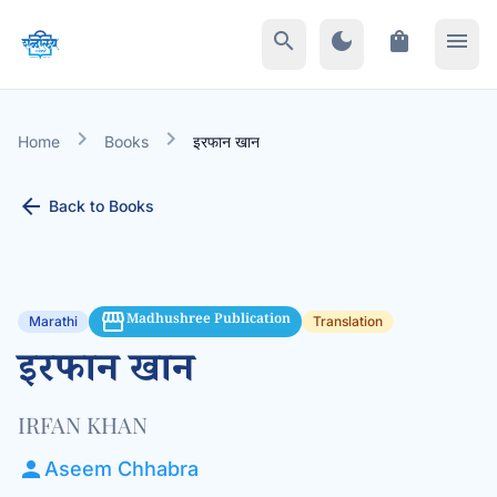
search
dark_mode
shopping_bag
menu
chevron_right
chevron_right
Home
Books
इरफान खान
arrow_back
Back to Books
storefront
Madhushree Publication
Marathi
Translation
इरफान खान
IRFAN KHAN
person
Aseem Chhabra