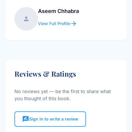
Aseem Chhabra
person
arrow_forward
View Full Profile
Reviews & Ratings
No reviews yet — be the first to share what
you thought of this book.
rate_review
Sign in to write a review