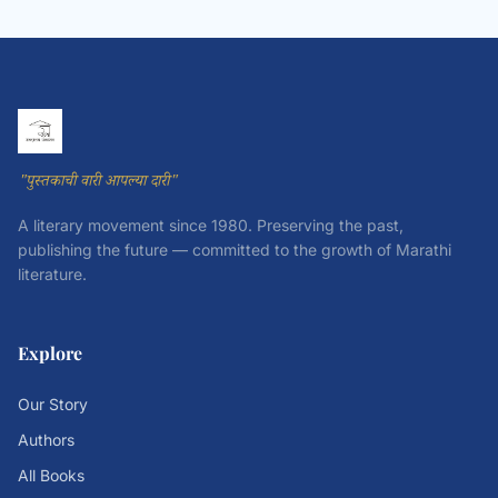
"पुस्तकाची वारी आपल्या दारी"
A literary movement since 1980. Preserving the past,
publishing the future — committed to the growth of Marathi
literature.
Explore
Our Story
Authors
All Books