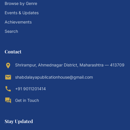
Browse by Genre
Events & Updates
Achievements
Search
Contact
location_on
Shrirampur, Ahmednagar District, Maharashtra — 413709
email
shabdalayapublicationhouse@gmail.com
call
+91 9011201414
forum
Get in Touch
Stay Updated