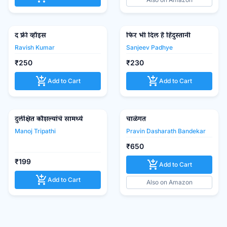
द फ्री व्हॉइस
Madhushree Publication
फिर भी दिल है हिंदुस्तानी
Shabd Publication
favorite_border
favorite_border
Ravish Kumar
Sanjeev Padhye
₹250
₹230
add_shopping_cart
add_shopping_cart
Add to Cart
Add to Cart
दुर्लक्षित कौशल्यांचे सामर्थ्य
Madhushree Publication
चाळेगत
favorite_border
favorite_border
Manoj Tripathi
Pravin Dasharath Bandekar
₹650
₹199
add_shopping_cart
Add to Cart
add_shopping_cart
Add to Cart
Also on Amazon