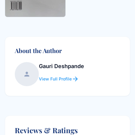
About the Author
Gauri Deshpande
person
arrow_forward
View Full Profile
Reviews & Ratings