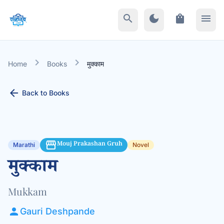
search
dark_mode
shopping_bag
menu
chevron_right
chevron_right
Home
Books
मुक्काम
arrow_back
Back to Books
storefront
Mouj Prakashan Gruh
Marathi
Novel
मुक्काम
Mukkam
person
Gauri Deshpande