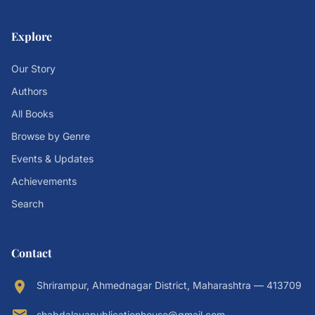
Explore
Our Story
Authors
All Books
Browse by Genre
Events & Updates
Achievements
Search
Contact
location_on
Shrirampur, Ahmednagar District, Maharashtra — 413709
shabdalayapublicationhouse@gmail.com