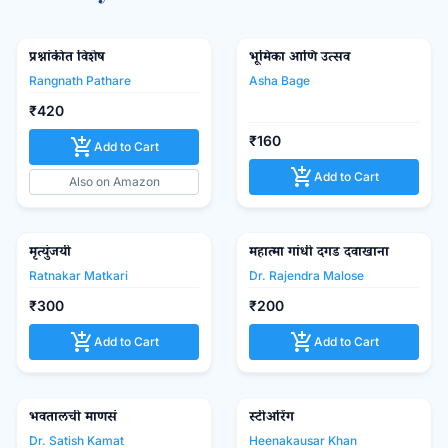
प्रश्नांकीत विशेष
भूमिका आणि उत्सव
Mouj Prakashan Gruh
favorite_border
favorite_border
Rangnath Pathare
Asha Bage
₹420
₹160
add_shopping_cart
Add to Cart
add_shopping_cart
Add to Cart
Also on Amazon
मृत्युंजयी
महात्मा गांधी दगड दवाखाना
favorite_border
favorite_border
Ratnakar Matkari
Dr. Rajendra Malose
₹300
₹200
add_shopping_cart
add_shopping_cart
Add to Cart
Add to Cart
भवतालची माणसं
स्टीअरिंग
favorite_border
favorite_border
Dr. Satish Kamat
Heenakausar Khan