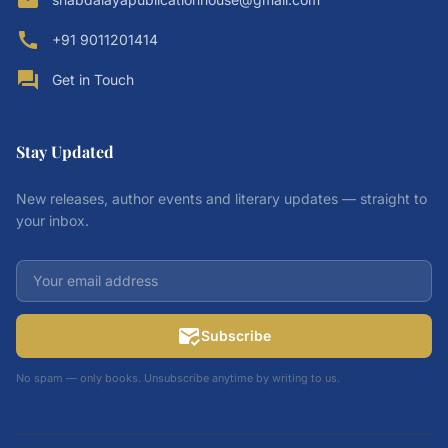
email
call
+91 9011201414
forum
Get in Touch
Stay Updated
New releases, author events and literary updates — straight to
your inbox.
mark_email_read
Subscribe
No spam — only books. Unsubscribe anytime by writing to us.