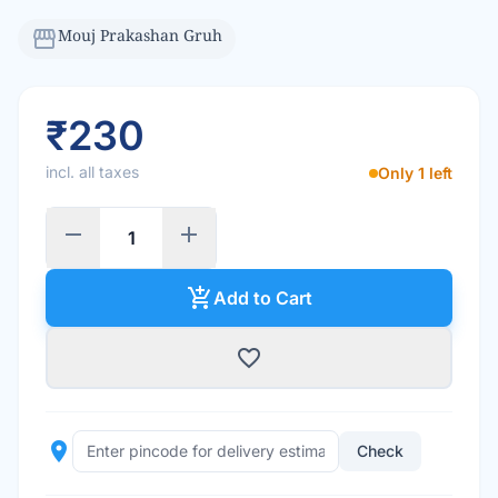
storefront
Mouj Prakashan Gruh
₹230
incl. all taxes
Only 1 left
remove
add
add_shopping_cart
Add to Cart
favorite_border
place
Check