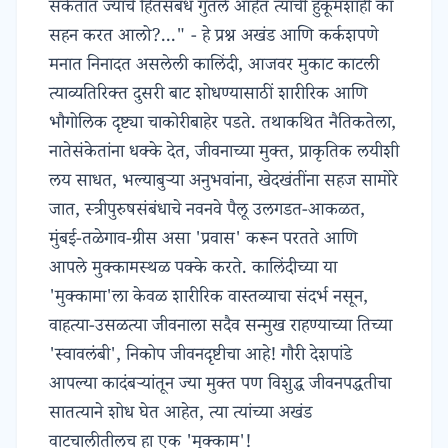
संकेतांत ज्यांचे हितसंबंध गुंतले आहेत त्यांची हुकूमशाही का
सहन करत आलो?..." - हे प्रश्न अखंड आणि कर्कशपणे
मनात निनादत असलेली कालिंदी, आजवर मुकाट काटली
त्याव्यतिरिक्त दुसरी बाट शोधण्यासाठीं शारीरिक आणि
भौगोलिक दृष्ट्या चाकोरीबाहेर पडते. तथाकथित नैतिकतेला,
नातेसंकेतांना धक्के देत, जीवनाच्या मुक्त, प्राकृतिक लयीशी
लय साधत, भल्याबुऱ्या अनुभवांना, खेदखंतींना सहज सामोरे
जात, स्त्रीपुरुषसंबंधाचे नवनवे पैलू उलगडत-आकळत,
मुंबई-तळेगाव-ग्रीस असा 'प्रवास' करून परतते आणि
आपले मुक्कामस्थळ पक्के करते. कालिंदीच्या या
'मुक्कामा'ला केवळ शारीरिक वास्तव्याचा संदर्भ नसून,
वाहत्या-उसळत्या जीवनाला सदैव सन्मुख राहण्याच्या तिच्या
'स्वावलंबी', निकोप जीवनदृष्टीचा आहे! गौरी देशपांडे
आपल्या कादंबऱ्यांतून ज्या मुक्त पण विशुद्ध जीवनपद्धतीचा
सातत्याने शोध घेत आहेत, त्या त्यांच्या अखंड
वाटचालीतीलच हा एक 'मुक्काम'!