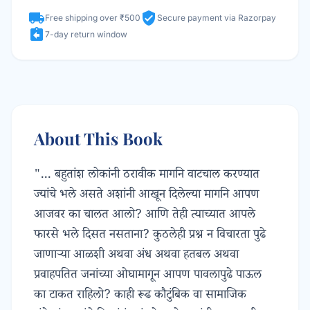
local_shipping
verified_user
Free shipping over ₹500
Secure payment via Razorpay
assignment_return
7-day return window
About This Book
"... बहुतांश लोकांनी ठरावीक मागनि वाटचाल करण्यात
ज्यांचे भले असते अशांनी आखून दिलेल्या मागनि आपण
आजवर का चालत आलो? आणि तेही त्याच्यात आपले
फारसे भले दिसत नसताना? कुठलेही प्रश्न न विचारता पुढे
जाणाऱ्या आळशी अथवा अंध अथवा हतबल अथवा
प्रवाहपतित जनांच्या ओघामागून आपण पावलापुढे पाऊल
का टाकत राहिलो? काही रूढ कौटुंबिक वा सामाजिक