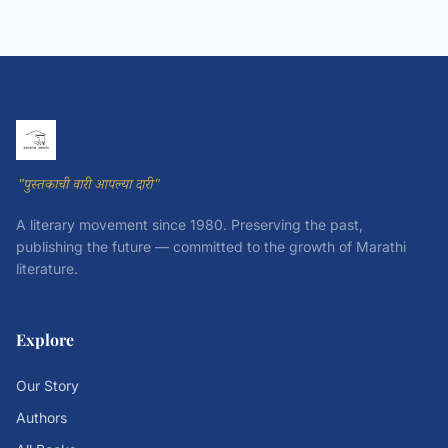
"पुस्तकाची वारी आपल्या दारी"
A literary movement since 1980. Preserving the past,
publishing the future — committed to the growth of Marathi
literature.
Explore
Our Story
Authors