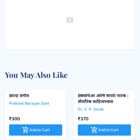
rate_review
You May Also Like
शारदा संगीत
Mouj Prakashan Gruh
शेक्सपिअर आणि मराठी नाटक :
favorite_border
favorite_border
तौलनिक साहित्यभ्यास
Prakash Narayan Sant
Dr. V. P. Ginde
₹300
₹370
add_shopping_cart
add_shopping_cart
Add to Cart
Add to Cart