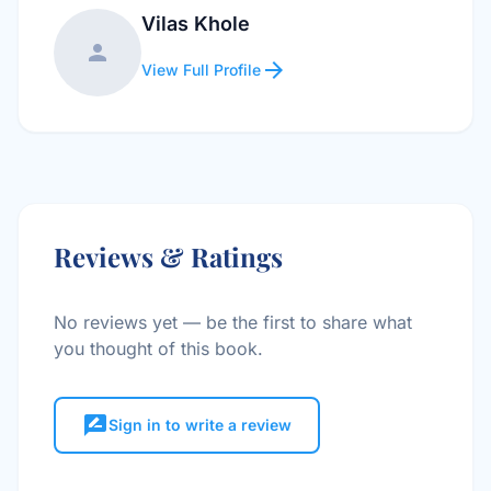
Vilas Khole
person
arrow_forward
View Full Profile
Reviews & Ratings
No reviews yet — be the first to share what
you thought of this book.
rate_review
Sign in to write a review