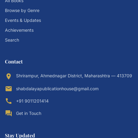
All Books
Browse by Genre
Events & Updates
Achievements
Search
Contact
location_on
Shrirampur, Ahmednagar District, Maharashtra — 413709
email
shabdalayapublicationhouse@gmail.com
call
+91 9011201414
forum
Get in Touch
Stay Updated