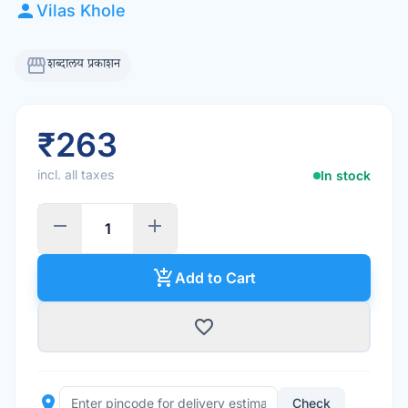
person
Vilas Khole
storefront
शब्दालय प्रकाशन
₹263
incl. all taxes
In stock
remove
add
add_shopping_cart
Add to Cart
favorite_border
place
Check