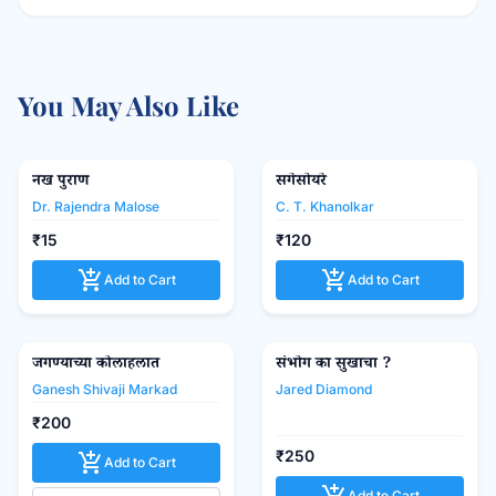
You May Also Like
नख पुराण
सगेसोयरे
Mouj Prakashan Gruh
favorite_border
favorite_border
Dr. Rajendra Malose
C. T. Khanolkar
₹15
₹120
add_shopping_cart
add_shopping_cart
Add to Cart
Add to Cart
जगण्याच्या कोलाहलात
संभोग का सुखाचा ?
Madhushree Publication
favorite_border
favorite_border
Ganesh Shivaji Markad
Jared Diamond
₹200
₹250
add_shopping_cart
Add to Cart
Add to Cart