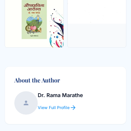
About the Author
Dr. Rama Marathe
person
arrow_forward
View Full Profile