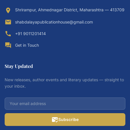
location_on
Shrirampur, Ahmednagar District, Maharashtra — 413709
email
shabdalayapublicationhouse@gmail.com
call
+91 9011201414
forum
Get in Touch
Stay Updated
New releases, author events and literary updates — straight to
your inbox.
mark_email_read
Subscribe