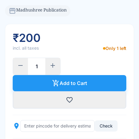
storefront
Madhushree Publication
₹200
incl. all taxes
Only 1 left
remove
add
add_shopping_cart
Add to Cart
favorite_border
place
Check