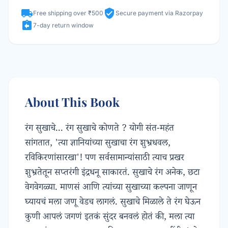
local_shipping
verified_user
Free shipping over ₹500
Secure payment via Razorpay
assignment_return
7-day return window
About This Book
रंग सुखाचे... रंग सुखाचे कोणते ? योगी संत-महंत
सांगतात, 'त्या ज्ञानियांच्या सुखाचा रंग शुभ्रधवल,
रविकिरणांसारखा'! पण सर्वसामान्यांसाठी त्याच प्रखर
शुभ्रतेतून सप्तरंगी इंद्रधनू साकारतं. सुखाचे रंग अनेक, छटा
वेगवेगळ्या. माणसं आणि त्यांच्या सुखाच्या कल्पना जाणून
घ्यायचं मला जणू वेडच लागलं. सुखाचे मिळाले ते रंग घेऊन
कुणी आपलं जगणं इतकं सुंदर बनवलं होतं की, मला त्या