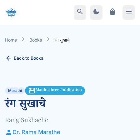
search
dark_mode
shopping_bag
menu
chevron_right
chevron_right
Home
Books
रंग सुखाचे
arrow_back
Back to Books
storefront
Madhushree Publication
Marathi
रंग सुखाचे
Rang Sukhache
person
Dr. Rama Marathe