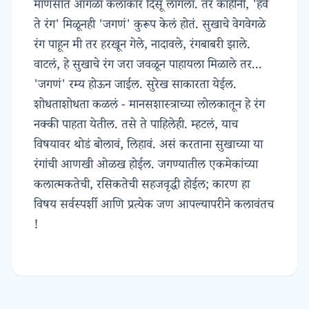
माणसांत आगळा कलाकार दिसू लागला. तर काहींनी, 'हवे
ते रंग' मिळूनही 'जगणं' कुरूप केलं होतं. सुखाचे वेगवेगळे
रंग पाहून मी तर हरखून गेले, नादावले, रंगबाबरी झाले.
वाटलं, हे सुखाचे रंग जरा जवळून पाहायला मिळाले तर...
'जगणं' रम्य होऊन जाईल. सुरेख साकारता येईल.
शोधताशोधता कळलं - मानसशास्त्राच्या लोलकातून हे रंग
नक्की पाहता येतील. तसे ते पाहिलेही. म्हटलं, याच
विषयावर थोडं बोलावं, लिहावं. असं करताना सुखाच्या या
रंगांची आणखी ओळख होईल. जगण्यातील एकमेकांच्या
कलात्मकतेची, रसिकतेची सहजवृद्धी होईल; कारण हा
विषय सर्वस्पर्शी आणि प्रत्येक जण आपल्यापरीने कलावंतच
!