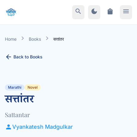
search
dark_mode
shopping_bag
menu
chevron_right
chevron_right
Home
Books
सत्तांतर
arrow_back
Back to Books
Marathi
Novel
सत्तांतर
Sattantar
person
Vyankatesh Madgulkar