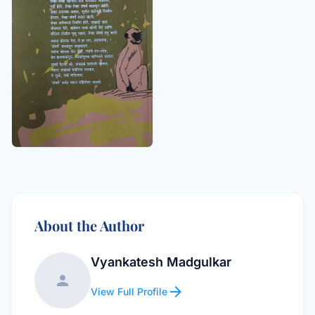
About the Author
Vyankatesh Madgulkar
person
arrow_forward
View Full Profile