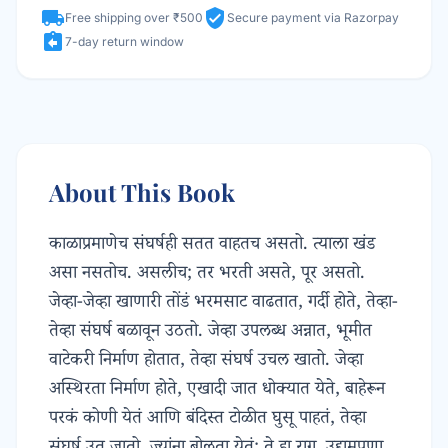
local_shipping
verified_user
Free shipping over ₹500
Secure payment via Razorpay
assignment_return
7-day return window
About This Book
काळाप्रमाणेच संघर्षही सतत वाहतच असतो. त्याला खंड
असा नसतोच. असलीच; तर भरती असते, पूर असतो.
जेव्हा-जेव्हा खाणारी तोंडं भरमसाट वाढतात, गर्दी होते, तेव्हा-
तेव्हा संघर्ष बळावून उठतो. जेव्हा उपलब्ध अन्नात, भूमीत
वाटेकरी निर्माण होतात, तेव्हा संघर्ष उचल खातो. जेव्हा
अस्थिरता निर्माण होते, एखादी जात धोक्यात येते, बाहेरून
परकं कोणी येतं आणि बंदिस्त टोळीत घुसू पाहतं, तेव्हा