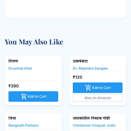
You May Also Like
रिंगाण
Shabd Publication
उत्कर्षवाटा
favorite_border
favorite_border
Krushnat Khot
Dr. Rajendra Sangale
₹120
₹390
add_shopping_cart
Add to Cart
add_shopping_cart
Add to Cart
Also on Amazon
त्रिधा
जातकांतील निवडक गोष्टी
favorite_border
favorite_border
Rangnath Pathare
Chintaman Vinayak Joshi