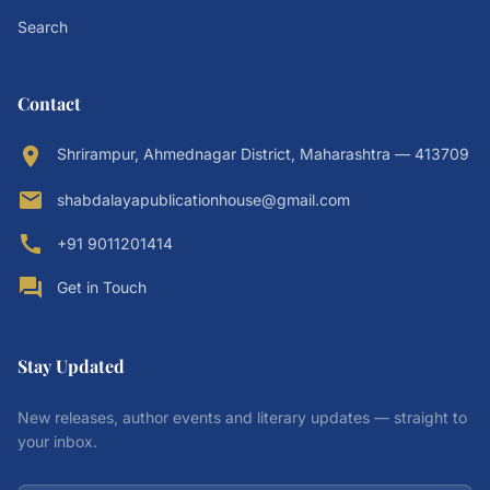
Search
Contact
location_on
Shrirampur, Ahmednagar District, Maharashtra — 413709
email
shabdalayapublicationhouse@gmail.com
call
+91 9011201414
forum
Get in Touch
Stay Updated
New releases, author events and literary updates — straight to
your inbox.