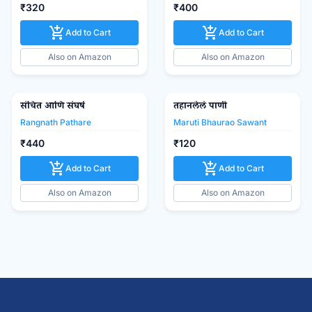
₹320
₹400
add_shopping_cart
add_shopping_cart
Add to Cart
Add to Cart
Also on Amazon
Also on Amazon
संचित आणि संघर्ष
तहानलेलं पाणी
favorite_border
favorite_border
Rangnath Pathare
Maruti Bhaurao Sawant
₹440
₹120
add_shopping_cart
add_shopping_cart
Add to Cart
Add to Cart
Also on Amazon
Also on Amazon