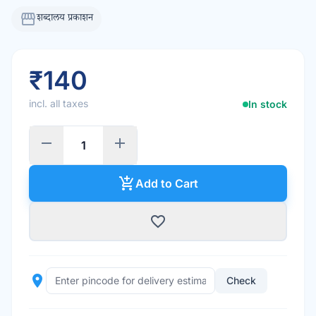
storefront
शब्दालय प्रकाशन
₹140
incl. all taxes
In stock
remove
add
add_shopping_cart
Add to Cart
favorite_border
place
Check