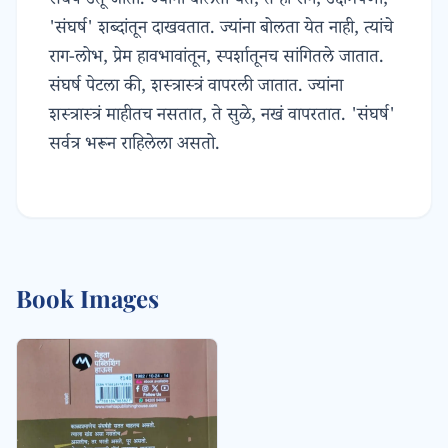
संघर्ष उतू जातो. ज्यांना बोलता येतं; ते हा राग, उद्दामपणा,
'संघर्ष' शब्दांतून दाखवतात. ज्यांना बोलता येत नाही, त्यांचे
राग-लोभ, प्रेम हावभावांतून, स्पर्शातूनच सांगितले जातात.
संघर्ष पेटला की, शस्त्रास्त्रं वापरली जातात. ज्यांना
शस्त्रास्त्रं माहीतच नसतात, ते सुळे, नखं वापरतात. 'संघर्ष'
सर्वत्र भरून राहिलेला असतो.
Book Images