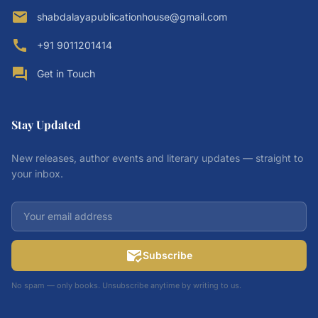
email
shabdalayapublicationhouse@gmail.com
call
+91 9011201414
forum
Get in Touch
Stay Updated
New releases, author events and literary updates — straight to
your inbox.
mark_email_read
Subscribe
No spam — only books. Unsubscribe anytime by writing to us.