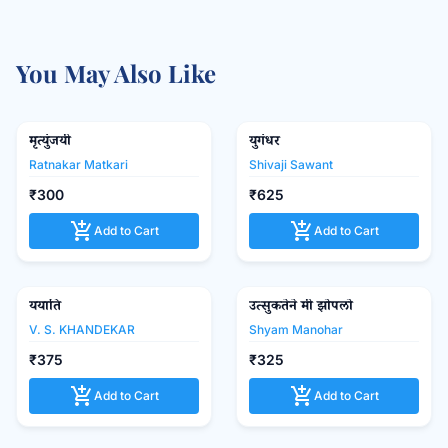
You May Also Like
मृत्युंजयी
युगंधर
favorite_border
favorite_border
Ratnakar Matkari
Shivaji Sawant
₹300
₹625
add_shopping_cart
add_shopping_cart
Add to Cart
Add to Cart
ययाति
उत्सुकतेने मी झोपलो
Popular Prakashan
favorite_border
favorite_border
V. S. KHANDEKAR
Shyam Manohar
₹375
₹325
add_shopping_cart
add_shopping_cart
Add to Cart
Add to Cart