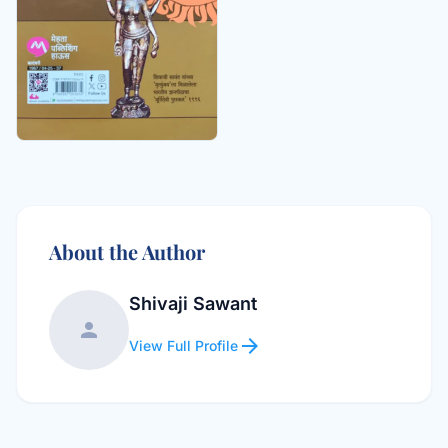
About the Author
Shivaji Sawant
person
arrow_forward
View Full Profile