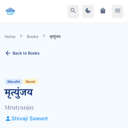
search
dark_mode
shopping_bag
menu
chevron_right
chevron_right
Home
Books
मृत्युंजय
arrow_back
Back to Books
Marathi
Novel
मृत्युंजय
Mrutyunjay
person
Shivaji Sawant