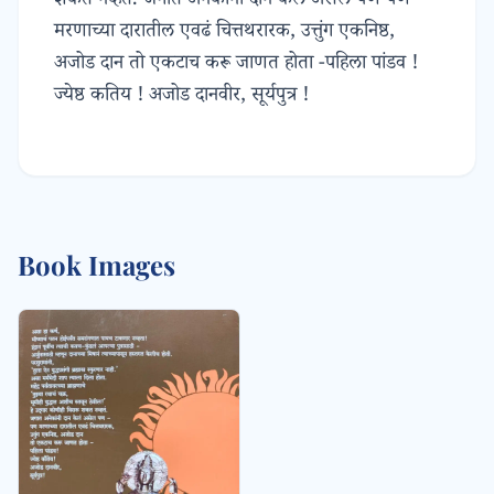
शकत नव्हतं. जगात अनेकांनी दान केलं असेल पण पण
मरणाच्या दारातील एवढं चित्तथरारक, उत्तुंग एकनिष्ठ,
अजोड दान तो एकटाच करू जाणत होता -पहिला पांडव !
ज्येष्ठ कतिय ! अजोड दानवीर, सूर्यपुत्र !
Book Images