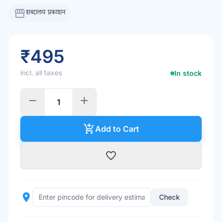
storefront
शब्दालय प्रकाशन
₹495
incl. all taxes
In stock
remove
add
add_shopping_cart
Add to Cart
favorite_border
place
Check