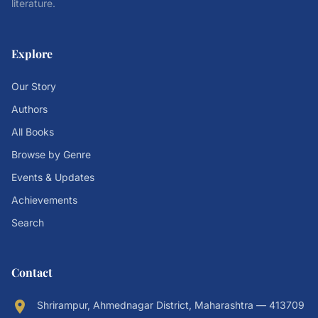
literature.
Explore
Our Story
Authors
All Books
Browse by Genre
Events & Updates
Achievements
Search
Contact
location_on
Shrirampur, Ahmednagar District, Maharashtra — 413709