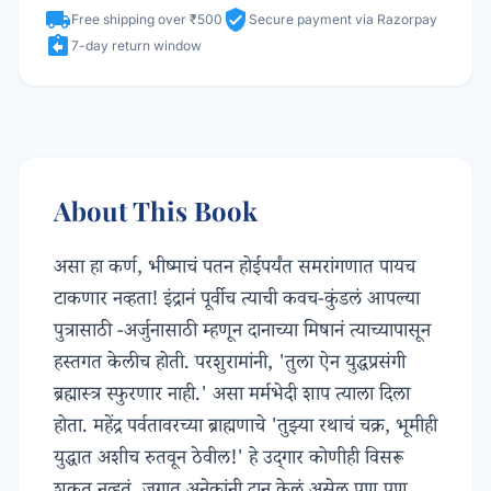
local_shipping
verified_user
Free shipping over ₹500
Secure payment via Razorpay
assignment_return
7-day return window
About This Book
असा हा कर्ण, भीष्माचं पतन होईपर्यंत समरांगणात पायच
टाकणार नव्हता! इंद्रानं पूर्वीच त्याची कवच-कुंडलं आपल्या
पुत्रासाठी -अर्जुनासाठी म्हणून दानाच्या मिषानं त्याच्यापासून
हस्तगत केलीच होती. परशुरामांनी, 'तुला ऐन युद्धप्रसंगी
ब्रह्मास्त्र स्फुरणार नाही.' असा मर्मभेदी शाप त्याला दिला
होता. महेंद्र पर्वतावरच्या ब्राह्मणाचे 'तुझ्या रथाचं चक्र, भूमीही
युद्धात अशीच रुतवून ठेवील!' हे उद्‌गार कोणीही विसरू