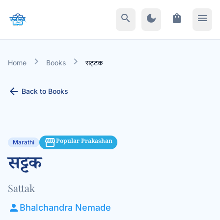
search
dark_mode
shopping_bag
menu
chevron_right
chevron_right
Home
Books
सट्टक
arrow_back
Back to Books
storefront
Popular Prakashan
Marathi
सट्टक
Sattak
person
Bhalchandra Nemade