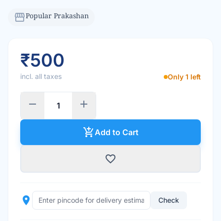
storefront
Popular Prakashan
₹500
incl. all taxes
Only 1 left
remove
add
add_shopping_cart
Add to Cart
favorite_border
place
Check