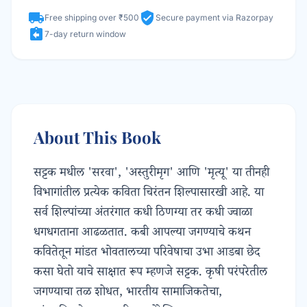
local_shipping
verified_user
Free shipping over ₹500
Secure payment via Razorpay
assignment_return
7-day return window
About This Book
सट्टक मधील 'सरवा', 'अस्तुरीमृग' आणि 'मृत्यू' या तीनही
विभागांतील प्रत्येक कविता चिरंतन शिल्पासारखी आहे. या
सर्व शिल्पांच्या अंतरंगात कधी ठिणग्या तर कधी ज्वाळा
धगधगताना आढळतात. कबी आपल्या जगण्याचे कथन
कवितेतून मांडत भोवतालच्या परिवेषाचा उभा आडबा छेद
कसा घेतो याचे साक्षात रूप म्हणजे सट्टक. कृषी परंपरेतील
जगण्याचा तळ शोधत, भारतीय सामाजिकतेचा,