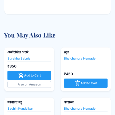
You May Also Like
अधोरेखित अक्षरे
झूल
Popular Prakashan
favorite_border
favorite_border
Surekha Sabnis
Bhalchandra Nemade
₹350
₹450
add_shopping_cart
Add to Cart
add_shopping_cart
Add to Cart
Also on Amazon
कोबाल्ट ब्लू
Mouj Prakashan Gruh
कोसला
Popular Prakashan
favorite_border
favorite_border
Sachin Kundalkar
Bhalchandra Nemade