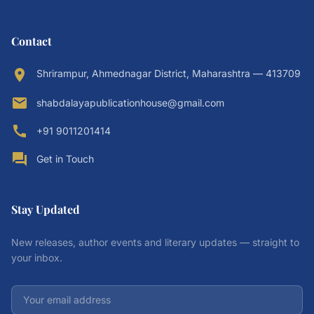
Contact
location_on
Shrirampur, Ahmednagar District, Maharashtra — 413709
email
shabdalayapublicationhouse@gmail.com
call
+91 9011201414
forum
Get in Touch
Stay Updated
New releases, author events and literary updates — straight to
your inbox.