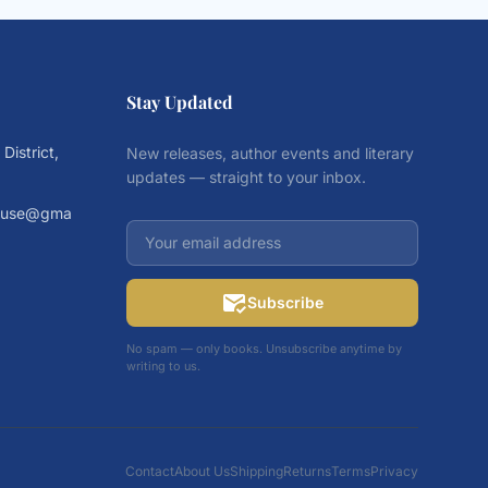
Stay Updated
istrict,
New releases, author events and literary
updates — straight to your inbox.
house@gma
mark_email_read
Subscribe
No spam — only books. Unsubscribe anytime by
writing to us.
Contact
About Us
Shipping
Returns
Terms
Privacy