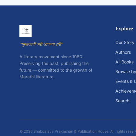
Explore
Our Story
"पुस्तकाची वारी आपल्या दारी"
Authors
A literary movement since 1980.
All Books
Preserving the past, publishing the
future — committed to the growth of
Browse by
Marathi literature.
Events & 
Achievem
Search
© 2026 Shabdalaya Prakashan & Publication House. All rights reser