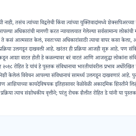
 नाही, तसंच त्यांच्या विद्वत्तेची किंवा त्यांच्या युक्तिवादांमध्ये शेक्सपि
ल्या अधिकारांची मागणी करत न्यायालयात गेलेल्या सर्वसामान्य लोकांची गो
े कसं आत्मसात केलं, स्वतःच्या अधिकारांसाठी त्याचा वापर कसा केला, आणि 
प्रक्रिया उलगडून दाखवली आहे. खरंतर ही प्रक्रिया आजही सुरू आहे. पण संव
धानाकडून आशा वाटत होती हे कळल्यावर बरं वाटतं आणि आजसुद्धा लोकांना सं
ंबर २०१८ रोहित डे यांचं हे पुस्तक संविधानाचा भारतीयांवरील प्रभाव अधोरेख
िशी केलेलं विवेचन आपल्या संविधानाचं सामर्थ्य उलगडून दाखवणारं आहे. पु
क्षिण आशियाच्या कायदेविषयक इतिहासावर वेळोवेळी अकादमिक शिस्तीने लिही
्रिया त्याच संशोधकीय वृत्तीने; परंतु रोचक शैलीत रोहित डे यांनी या पुस्