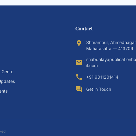
Contact
location_on
Shrirampur, Ahmednagar D
Maharashtra — 413709
shabdalayapublication
email
il.com
 Genre
call
+91 9011201414
Updates
forum
Get in Touch
ents
ved.