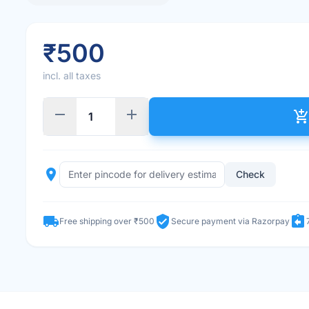
₹500
incl. all taxes
remove
add
add_shopping_car
place
Check
local_shipping
verified_user
assignment_return
Free shipping over ₹500
Secure payment via Razorpay