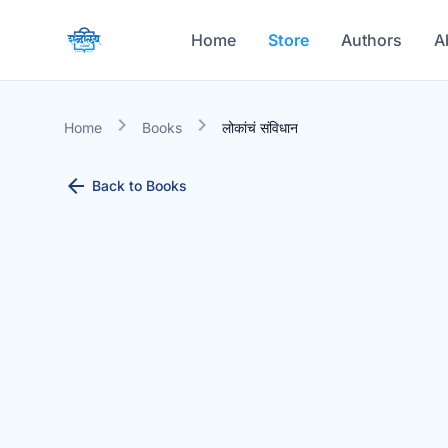
Home
Store
Authors
A
chevron_right
chevron_right
Home
Books
लोकांचं संविधान
arrow_back
Back to Books