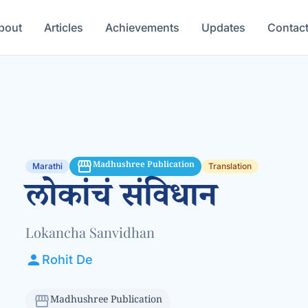
bout
Articles
Achievements
Updates
Contac
storefront
Madhushree Publication
Marathi
Translation
लोकांचं संविधान
Lokancha Sanvidhan
person
Rohit De
storefront
Madhushree Publication