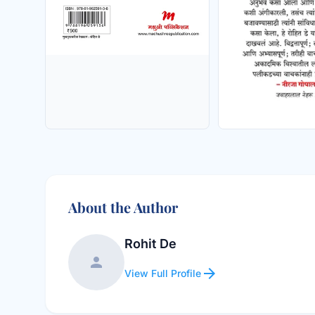
About the Author
Rohit De
person
arrow_forward
View Full Profile