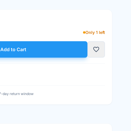
Only 1 left
t
favorite_border
Add to Cart
7-day return window